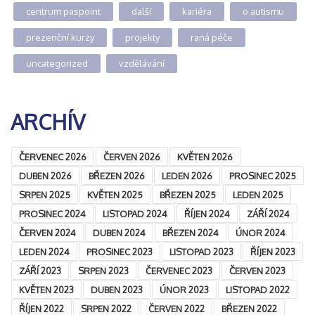
centrum paspoint
další
kariéra
o autismu
prezenční kurzy
projekty
raná péče
uncategorized
vzdělávání
ARCHÍV
ČERVENEC 2026
ČERVEN 2026
KVĚTEN 2026
DUBEN 2026
BŘEZEN 2026
LEDEN 2026
PROSINEC 2025
SRPEN 2025
KVĚTEN 2025
BŘEZEN 2025
LEDEN 2025
PROSINEC 2024
LISTOPAD 2024
ŘÍJEN 2024
ZÁŘÍ 2024
ČERVEN 2024
DUBEN 2024
BŘEZEN 2024
ÚNOR 2024
LEDEN 2024
PROSINEC 2023
LISTOPAD 2023
ŘÍJEN 2023
ZÁŘÍ 2023
SRPEN 2023
ČERVENEC 2023
ČERVEN 2023
KVĚTEN 2023
DUBEN 2023
ÚNOR 2023
LISTOPAD 2022
ŘÍJEN 2022
SRPEN 2022
ČERVEN 2022
BŘEZEN 2022