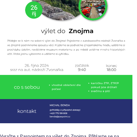
Vyražte s Paspointem na výlet do Znojma. Přihlaste se na