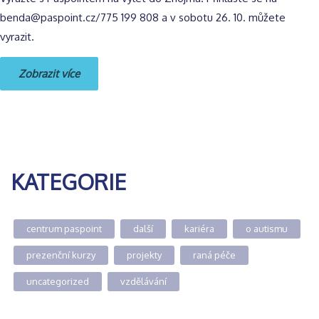
benda@paspoint.cz/775 199 808 a v sobotu 26. 10. můžete
vyrazit.
Zobrazit více
KATEGORIE
centrum paspoint
další
kariéra
o autismu
prezenční kurzy
projekty
raná péče
uncategorized
vzdělávání