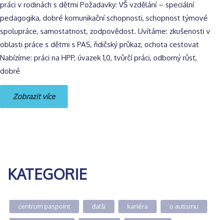
práci v rodinách s dětmi Požadavky: VŠ vzdělání – speciální
pedagogika, dobré komunikační schopnosti, schopnost týmové
spolupráce, samostatnost, zodpovědost. Uvítáme: zkušenosti v
oblasti práce s dětmi s PAS, řidičský průkaz, ochota cestovat
Nabízíme: práci na HPP, úvazek 1,0, tvůrčí práci, odborný růst,
dobré
Zobrazit více
KATEGORIE
centrum paspoint
další
kariéra
o autismu