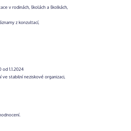
ace v rodinách, školách a školkách,
áznamy z konzultací,
0 od 1.1.2024
 ve stabilní neziskové organizaci,
ohodnocení.