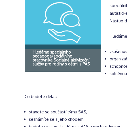
speciáln
autistick
Nástup d
Hledáme 
zkušenost
Hledáme speciálního
pedagoga/sociálního
organizač
pracovníka Sociálně aktivizační
služby pro rodiny s dětmi s PAS
schopnos
splněnou
Co budete dělat:
stanete se součástí týmu SAS,
seznámíte se s jeho chodem,
budete pracovat s dětmi s PAS a jejich rodinami,