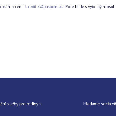
prosím, na email:
reditel@paspoint.cz
. Poté bude s vybranými oso
ní služby pro rodiny s
Hledáme sociálníh