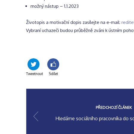
možný nástup – 1.1.2023
Životopis a motivační dopis zasílejte na e-mail:
redit
Vybraní uchazeči budou průběžně zváni k ústním poh
Tweetnout
Sdílet
PŘEDCHOZÍ ČLÁNEK
Hledáme sociálního pracovníka do soc