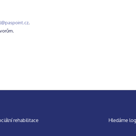
el@paspoint.cz
.
ovorům.
iální rehabilitace
Hledáme log