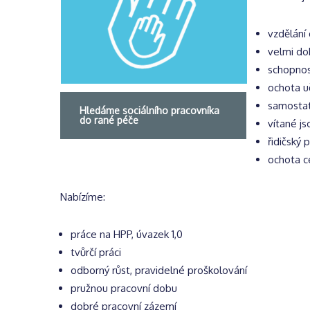
vzdělání
velmi do
schopnos
ochota u
samosta
Hledáme sociálního pracovníka
do rané péče
vítané js
řidičský 
ochota c
Nabízíme:
práce na HPP, úvazek 1,0
tvůrčí práci
odborný růst, pravidelné proškolování
pružnou pracovní dobu
dobré pracovní zázemí