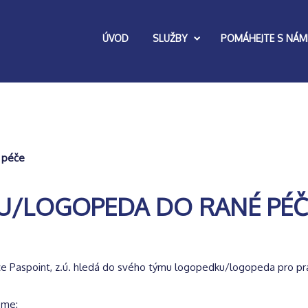
ÚVOD
SLUŽBY
POMÁHEJTE S NÁM
 péče
/LOGOPEDA DO RANÉ PÉČ
e Paspoint, z.ú. hledá do svého týmu logopedku/logopeda pro práci
.
eme: