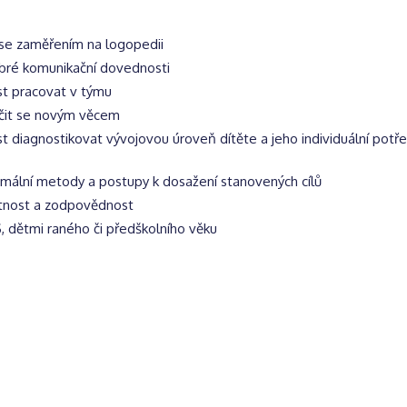
 se zaměřením na logopedii
bré komunikační dovednosti
t pracovat v týmu
čit se novým věcem
t diagnostikovat vývojovou úroveň dítěte a jeho individuální potř
timální metody a postupy k dosažení stanovených cílů
tnost a zodpovědnost
S, dětmi raného či předškolního věku