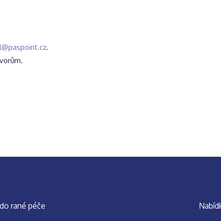
el@paspoint.cz
.
ovorům.
 do rané péče
Nabíd