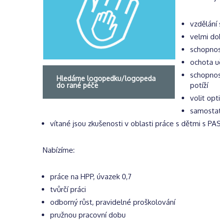
vzdělání
velmi do
schopnos
ochota u
schopnos
Hledáme logopedku/logopeda
potíží
do rané péče
volit op
samosta
vítané jsou zkušenosti v oblasti práce s dětmi s PA
Nabízíme:
práce na HPP, úvazek 0,7
tvůrčí práci
odborný růst, pravidelné proškolování
pružnou pracovní dobu