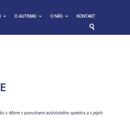
I
O AUTISMU
O NÁS
KONTAKT
E
 s dětmi s poruchami autistického spektra a s jejich