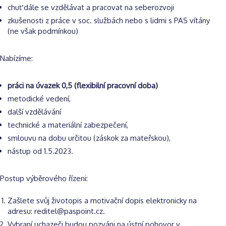
chuť dále se vzdělávat a pracovat na seberozvoji
zkušenosti z práce v soc. službách nebo s lidmi s PAS vítány
(ne však podmínkou)
Nabízíme:
práci na úvazek 0,5 (flexibilní pracovní doba)
metodické vedení,
další vzdělávání
technické a materiální zabezpečení,
smlouvu na dobu určitou (záskok za mateřskou),
nástup od 1.5.2023.
Postup výběrového řízeni:
Zašlete svůj životopis a motivační dopis elektronicky na
adresu: reditel@paspoint.cz.
Vybraní uchazeči budou pozváni na ústní pohovor v