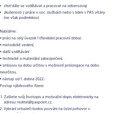
chuť dále se vzdělávat a pracovat na seberozvoji
zkušenosti z práce v soc. službách nebo s lidmi s PAS vítány
(ne však podmínkou)
Nabízíme:
• práci na celý úvazek 1 (flexibilní pracovní doba)
• metodické vedení,
• další vzdělávání
• technické a materiální zabezpečení,
• smlouvu na dobu určitou s možností prolongace na dobu
neurčitou,
• nástup od 1. dubna 2022.
Postup výběrového řízeni:
Zašlete svůj životopis a motivační dopis elektronicky na
adresu: reditel@paspoint.cz.
Vybraní uchazeči budou pozváni na ústní pohovor v