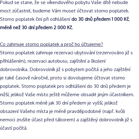
Pokud se stane, že se víkendového pobytu Vaše dítě nebude
moct zúčastnit, budeme Vám muset účtovat storno poplatek.
Storno poplatek činí při odhlášení
do 30 dnů předem 1 000 Kč
,
méně než 30 dní předem 2 000 Kč
.
Co zahrnuje storno poplatek a proč ho účtujeme?
Storno poplatek zahrnuje rezervaci ubytování (rezervováno již s
přihlášením), rezervaci autobusu, zajištění a školení
dobrovolníka. Dobrovolník již s pobytem počítá a jeho zajištění
je také časově náročné, proto si dovolujeme účtovat storno
poplatek. Storno poplatek pro odhlášení do 30 dnů předem je
nižší, jelikož Vaše místo ještě můžeme obsadit jiným účastníkem.
Storno poplatek méně jak 30 dní předem je vyšší, jelikož
obsazení Vašeho místa je méně pravděpodobné (např. kvůli
nemoci zrušíte účast před táborem) a zajištěný dobrovolník již s
účastí počítá.