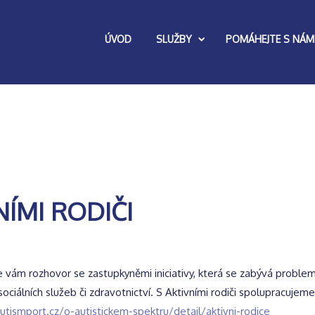
ÚVOD
SLUŽBY
POMÁHEJTE S NÁM
ÍMI RODIČI
e vám rozhovor se zastupkyněmi iniciativy, která se zabývá probl
 sociálních služeb či zdravotnictví. S Aktivními rodiči spolupracuje
autismport.cz/o-autistickem-spektru/detail/aktivni-rodice