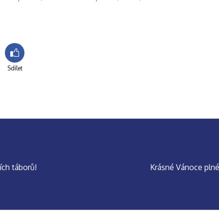
Sdílet
ích táborů!
Krásné Vánoce plné 