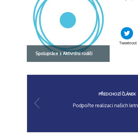
Tweetnout
Spolupráce s Aktivními rodiči
PŘEDCHOZÍ ČLÁNEK
Podpořte realizaci našich letn