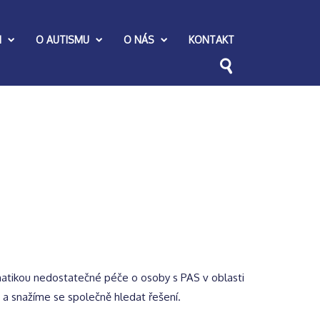
I
O AUTISMU
O NÁS
KONTAKT
ematikou nedostatečné péče o osoby s PAS v oblasti
me a snažíme se společně hledat řešení.