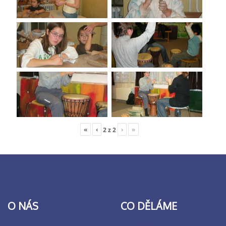
«
‹
›
»
2
z
2
O NÁS
CO DĚLÁME