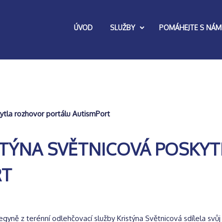
ÚVOD
SLUŽBY
POMÁHEJTE S NÁM
ytla rozhovor portálu AutismPort
STÝNA SVĚTNICOVÁ POSKY
RT
egyně z terénní odlehčovací služby Kristýna Světnicová sdílela svů