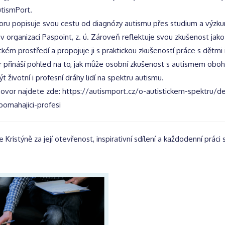
utismPort.
oru popisuje svou cestu od diagnózy autismu přes studium a výzkum
v organizaci Paspoint, z. ú. Zároveň reflektuje svou zkušenost jak
kém prostředí a propojuje ji s praktickou zkušeností práce s dětmi
 přináší pohled na to, jak může osobní zkušenost s autismem obohat
 životní i profesní dráhy lidí na spektru autismu.
hovor najdete zde: https://autismport.cz/o-autistickem-spektru/d
pomahajici-profesi
Kristýně za její otevřenost, inspirativní sdílení a každodenní práci s 