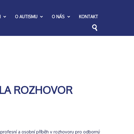
I
O AUTISMU
O NÁS
KONTAKT
TLA ROZHOVOR
j profesní a osobní příběh v rozhovoru pro odborný