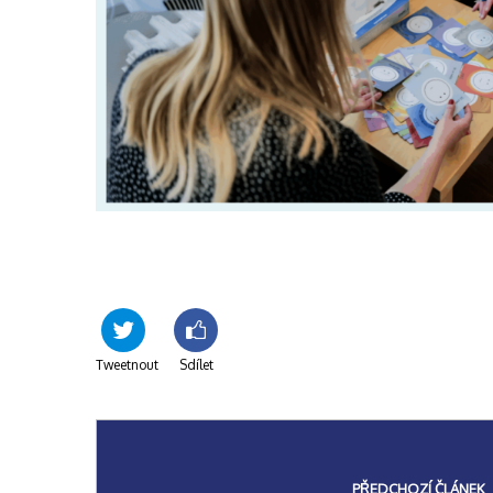
Tweetnout
Sdílet
PŘEDCHOZÍ ČLÁNEK