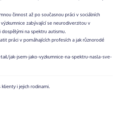
nou činnost až po současnou práci v sociálních
o výzkumnice zabývající se neurodiverzitou v
 i dospělými na spektru autismu.
it práci v pomáhajících profesích a jak různorodé
etail/jak-jsem-jako-vyzkumnice-na-spektru-nasla-sve-
klienty i jejich rodinami.