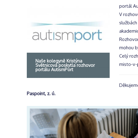
portál A
V rozhov
službách 
akademic
Rozhovor
mohou být
Celý roz
Naše kolegyně Kristýna
misto-v-
Světnicová poskytla rozhovor
portálu AutismPort
Děkujeme 
Paspoint, z. ú.