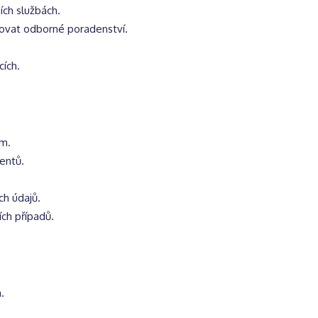
ích službách.
tovat odborné poradenství.
ích.
ám.
entů.
ch údajů.
ch případů.
.