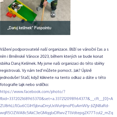
„Daruj kelímek“ Paspointu
Vážení podporovatelé naší organizace. Blíží se vánoční čas a s
ním i Brněnské Vánoce 2023, během kterých se bude konat
sbírka Daruj Kelímek. My jsme naši organizaci do této sbírky
registrovali. Vy nám teď můžete pomoct. Jak? Úplně
jednoduše!
Stačí, když kliknete na tento odkaz a dáte u této
fotografie lajk nebo srdíčko:
https://www.facebook.com/photo/?
fbid=337202168965370&set=a.337212098964377&__cft__[0]=A
ZU8rhLLflGu6CGIH5jbnaDrryUxWuHjmoPEuAmWIy-JiZjN8aRd-
wqR5OZWA8c5AkC3eGMqglxDRwvZTlVdtepg2X77Tcul2_mZq