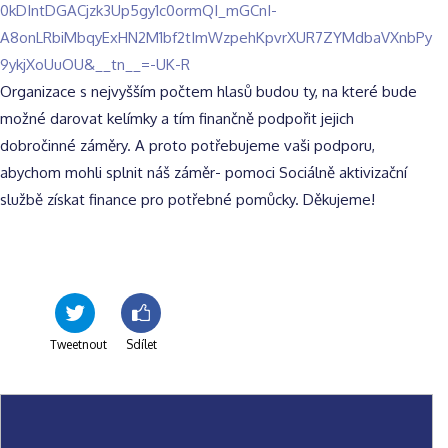
0kDIntDGACjzk3Up5gy1c0ormQI_mGCnI-
A8onLRbiMbqyExHN2M1bf2tImWzpehKpvrXUR7ZYMdbaVXnbPy
9ykjXoUuOU&__tn__=-UK-R
Organizace s nejvyšším počtem hlasů budou ty, na které bude
možné darovat kelímky a tím finančně podpořit jejich
dobročinné záměry. A proto potřebujeme vaši podporu,
abychom mohli splnit náš záměr- pomoci Sociálně aktivizační
službě získat finance pro potřebné pomůcky. Děkujeme!
Tweetnout
Sdílet